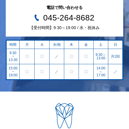
電話で問い合わせる
045-264-8682
【受付時間】9:30～19:00 / 水・祝休み
時間
月
火
水/祝
木
金
土
日
9:30
9:30～
~
〇
〇
／
〇
〇
月2回
13:00
13:30
15:00
14:00
~
〇
〇
／
〇
〇
～
／
19:00
17:00